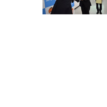
-QM-8034）
-EM-6862）