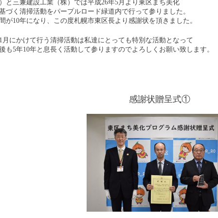
）と三兼建設工業（株）では平成26年5月より東区まち美化
基づく清掃活動をパープルロード緑道内で行って参りました。
間が10年になり、この度札幌市東区長より感謝状を頂きました。
11月にかけて行う清掃活動は私達にとっても特別な活動となって
後も5年10年と息長く活動して参りますのでよろしくお願い致します。
感謝状贈呈式①